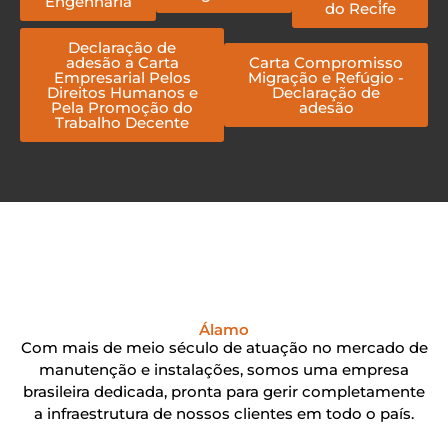
Engenharia
do Recife
Declaração de
adesão a Carta
Carta Compromisso
Empresarial Pelos
Migração e Refúgio -
Direitos Humanos e
Declaração de
Pela Promoção do
adesão
Trabalho Decente
Álamo
Com mais de meio século de atuação no mercado de
manutenção e instalações, somos uma empresa
brasileira dedicada, pronta para gerir completamente
a infraestrutura de nossos clientes em todo o país.