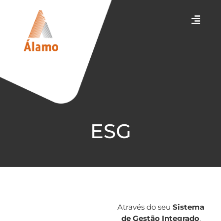
ESG
Através do seu
Sistema
de Gestão Integrado
,