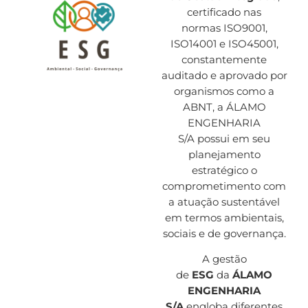
certificado nas
normas
ISO9001,
ISO14001 e ISO45001
,
constantemente
auditado e aprovado por
organismos como a
ABNT, a
ÁLAMO
ENGENHARIA
S/A
possui em seu
planejamento
estratégico o
comprometimento com
a atuação sustentável
em termos ambientais,
sociais e de governança.
A gestão
de
ESG
da
ÁLAMO
ENGENHARIA
S/A
engloba diferentes