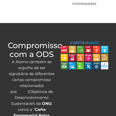
interessadas.
Compromisso
com a ODS
A Álamo também se
orgulha de ser
signatária de diferentes
cartas compromisso
relacionados
aos
ODS
(Objetivos de
Desenvolvimento
Sustentável) da
ONU
,
como a “
Carta
Empresarial Pelos